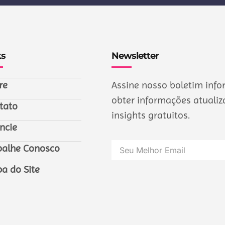
ks
Newsletter
re
Assine nosso boletim info
obter informações atualiza
tato
insights gratuitos.
ncie
balhe Conosco
a do Site