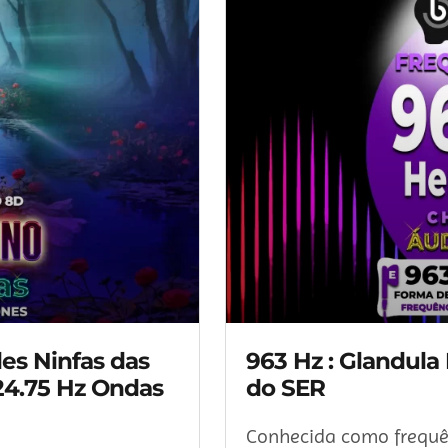
es Ninfas das
963 Hz : Glandula
24.75 Hz Ondas
do SER
Conhecida como frequên