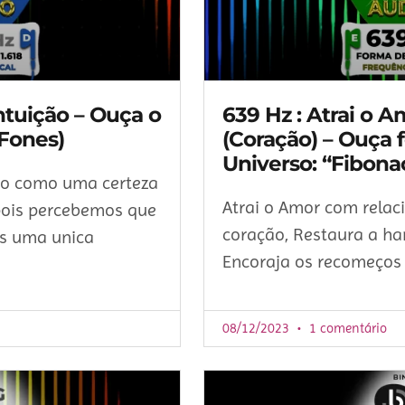
ntuição – Ouça o
639 Hz : Atrai o 
 Fones)
(Coração) – Ouça 
Universo: “Fibona
são como uma certeza
Atrai o Amor com rela
pois percebemos que
coração, Restaura a ha
as uma unica
Encoraja os recomeços
08/12/2023
1 comentário