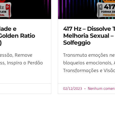
dade e
417 Hz – Dissolve 
Golden Ratio
Melhoria Sexual –
)
Solfeggio
ressão, Remove
Transmuta emoções nega
s, Inspira o Perdão
bloqueios emocionais, A
Transformações e Visão
02/12/2023
Nenhum coment