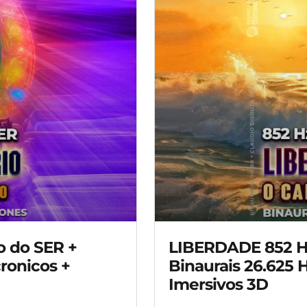
 do SER +
LIBERDADE 852 Hz
ronicos +
Binaurais 26.625 
Imersivos 3D