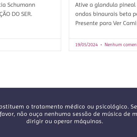
cia Schumann
Ative a glandula pineal
AÇÃO DO SER.
ondas binaurais beta po
Presente para Ver Cami
19/05/2024
Nenhum coment
stituem o tratamento médico ou psicológico. Se
avor, não ouça nenhuma sessão de música de me
dirigir ou operar máquinas.