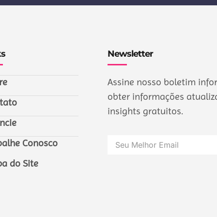
ks
Newsletter
re
Assine nosso boletim info
obter informações atualiza
tato
insights gratuitos.
ncie
balhe Conosco
a do Site