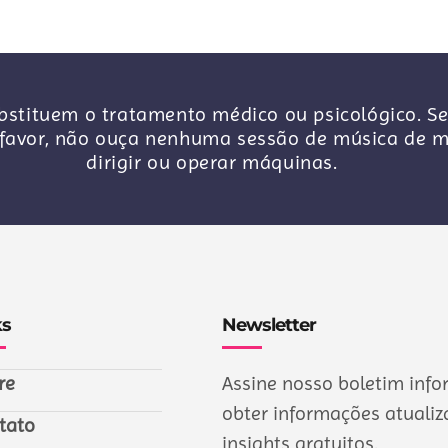
stituem o tratamento médico ou psicológico. Se
avor, não ouça nenhuma sessão de música de me
dirigir ou operar máquinas.
ks
Newsletter
re
Assine nosso boletim info
obter informações atualiza
tato
insights gratuitos.