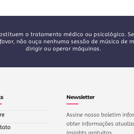
stituem o tratamento médico ou psicológico. Se
avor, não ouça nenhuma sessão de música de me
dirigir ou operar máquinas.
ks
Newsletter
re
Assine nosso boletim info
obter informações atualiza
tato
insights gratuitos.