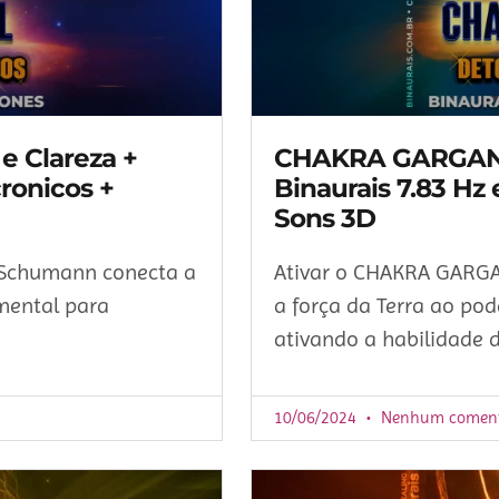
 Clareza +
CHAKRA GARGANTA
ronicos +
Binaurais 7.83 Hz 
Sons 3D
 Schumann conecta a
Ativar o CHAKRA GARG
 mental para
a força da Terra ao pod
ativando a habilidade 
10/06/2024
Nenhum coment