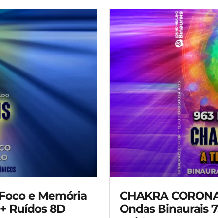
z Foco e Memória
CHAKRA CORONARI
 + Ruídos 8D
Ondas Binaurais 7