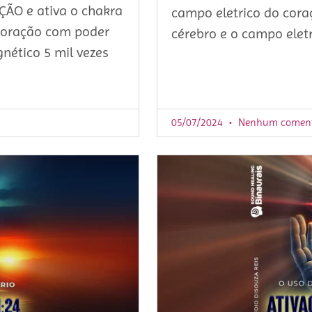
ÇÃO e ativa o chakra
campo eletrico do cora
coração com poder
cérebro e o campo elet
nético 5 mil vezes
05/07/2024
Nenhum coment