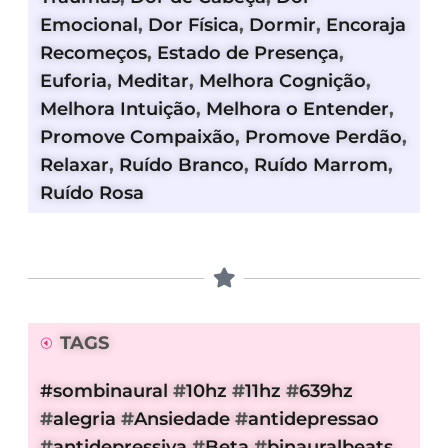
Emocional
,
Dor Física
,
Dormir
,
Encoraja
Recomeços
,
Estado de Presença
,
Euforia
,
Meditar
,
Melhora Cognição
,
Melhora Intuição
,
Melhora o Entender
,
Promove Compaixão
,
Promove Perdão
,
Relaxar
,
Ruído Branco
,
Ruído Marrom
,
Ruído Rosa
TAGS
#sombinaural
#
10hz
#
11hz
#
639hz
#
alegria
#
Ansiedade
#
antidepressao
#
antidepressiva
#
Beta
#
binauralbeats