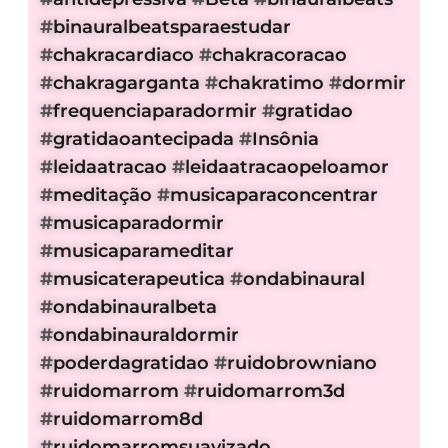
#
binauralbeatsparaestudar
#
chakracardiaco
#
chakracoracao
#
chakragarganta
#
chakratimo
#
dormir
#
frequenciaparadormir
#
gratidao
#
gratidaoantecipada
#
Insônia
#
leidaatracao
#
leidaatracaopeloamor
#
meditação
#
musicaparaconcentrar
#
musicaparadormir
#
musicaparameditar
#
musicaterapeutica
#
ondabinaural
#
ondabinauralbeta
#
ondabinauraldormir
#
poderdagratidao
#
ruidobrowniano
#
ruidomarrom
#
ruidomarrom3d
#
ruidomarrom8d
#
ruidomarromsuavizado