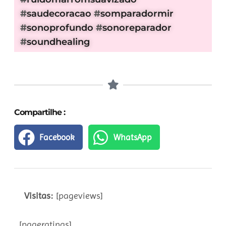
#
saudecoracao
#
somparadormir
#
sonoprofundo
#
sonoreparador
#
soundhealing
Compartilhe :
Facebook
WhatsApp
Visitas:
[pageviews]
[pageratings]