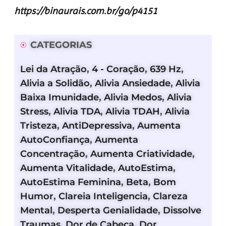
https://binaurais.com.br/go/p4151
CATEGORIAS
Lei da Atração
,
4 - Coração
,
639 Hz
,
Alivia a Solidão
,
Alivia Ansiedade
,
Alivia
Baixa Imunidade
,
Alivia Medos
,
Alivia
Stress
,
Alivia TDA
,
Alivia TDAH
,
Alivia
Tristeza
,
AntiDepressiva
,
Aumenta
AutoConfiança
,
Aumenta
Concentração
,
Aumenta Criatividade
,
Aumenta Vitalidade
,
AutoEstima
,
AutoEstima Feminina
,
Beta
,
Bom
Humor
,
Clareia Inteligencia
,
Clareza
Mental
,
Desperta Genialidade
,
Dissolve
Traumas
,
Dor de Cabeça
,
Dor