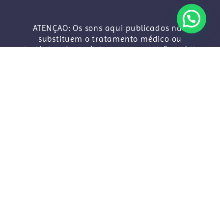
ATENÇAO: Os sons aqui publicados não
substituem o tratamento médico ou
psicológico. Se você tiver uma condição médica
grave, CONSULTE SEU MÉDICO IMEDIATAMENTE.
Por favor, não ouça nenhuma sessão de música
de meditação transmitida pelo nosso canal ao
dirigir ou operar máquinas.
Terapia Sonora com Ondas Binaurais e Sons
isocrônicos para ajudar a estudar, dormir e
meditar e aliviar problemas de saúde física,
emocional e espiritual.