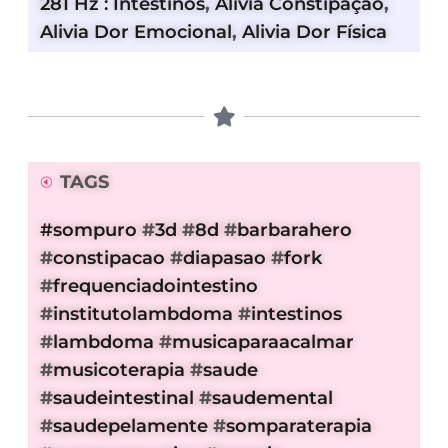
281 Hz : Intestinos
,
Alivia Constipação
,
Alivia Dor Emocional
,
Alivia Dor Física
TAGS
#sompuro
#
3d
#
8d
#
barbarahero
#
constipacao
#
diapasao
#
fork
#
frequenciadointestino
#
institutolambdoma
#
intestinos
#
lambdoma
#
musicaparaacalmar
#
musicoterapia
#
saude
#
saudeintestinal
#
saudemental
#
saudepelamente
#
somparaterapia