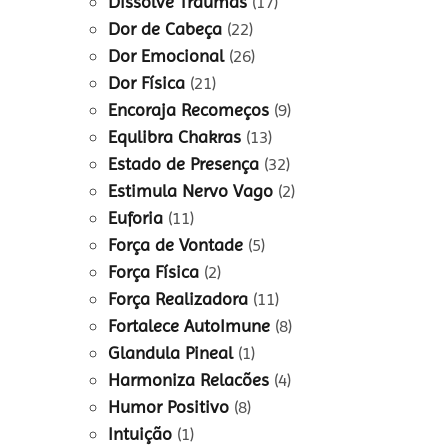
Dissolve Traumas
(17)
Dor de Cabeça
(22)
Dor Emocional
(26)
Dor Física
(21)
Encoraja Recomeços
(9)
Equlibra Chakras
(13)
Estado de Presença
(32)
Estimula Nervo Vago
(2)
Euforia
(11)
Força de Vontade
(5)
Força Física
(2)
Força Realizadora
(11)
Fortalece AutoImune
(8)
Glandula Pineal
(1)
Harmoniza Relacões
(4)
Humor Positivo
(8)
Intuição
(1)