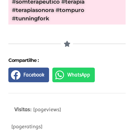
#
somterapeutico
#
terapia
#
terapiasonora
#
tompuro
#
tunningfork
Compartilhe :
Facebook
WhatsApp
Visitas:
[pageviews]
[pageratings]